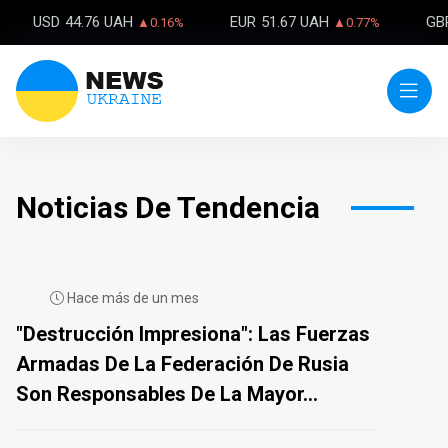
USD
44.76 UAH
EUR
51.67 UAH
GB
▲0.16%
▲0.77%
Noticias De Tendencia
Hace más de un mes
"Destrucción Impresiona": Las Fuerzas
Armadas De La Federación De Rusia
Son Responsables De La Mayor...