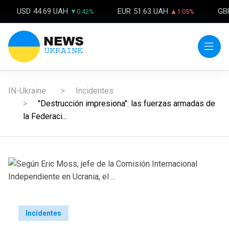
USD
44.69 UAH
EUR
51.63 UAH
GB
▼0.42%
▲1.05%
IN-Ukraine
Incidentes
"Destrucción impresiona": las fuerzas armadas de
la Federaci...
Incidentes