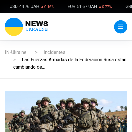
USD
44.76 UAH
EUR
51.67 UAH
GB
▲0.16%
▲0.77%
IN-Ukraine
Incidentes
Las Fuerzas Armadas de la Federación Rusa están
cambiando de...