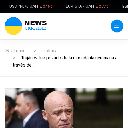
USD
44.76 UAH
EUR
51.67 UAH
GB
▲0.16%
▲0.77%
IN-Ukraine
Política
Trujánov fue privado de la ciudadanía ucraniana a
través de ...