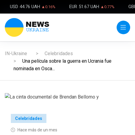
USD
44.76 UAH
EUR
51.67 UAH
GB
▲0.16%
▲0.77%
IN-Ukraine
Celebridades
Una película sobre la guerra en Ucrania fue
nominada en Osca...
Celebridades
Hace más de un mes