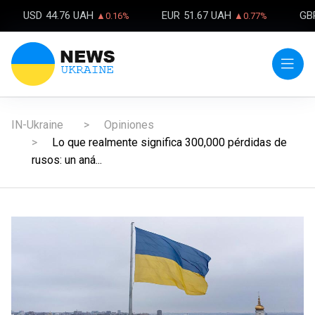
USD
44.76 UAH
EUR
51.67 UAH
GB
▲0.16%
▲0.77%
IN-Ukraine
Opiniones
Lo que realmente significa 300,000 pérdidas de
rusos: un aná...