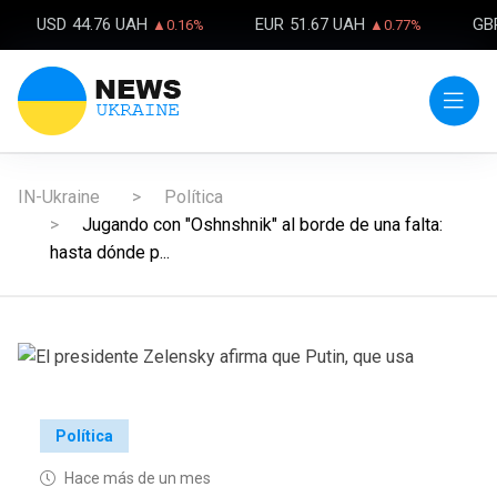
USD
44.76 UAH
EUR
51.67 UAH
GB
▲0.16%
▲0.77%
IN-Ukraine
Política
Jugando con "Oshnshnik" al borde de una falta:
hasta dónde p...
Política
Hace más de un mes