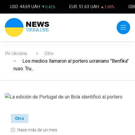
USD
44.69 UAH
EUR
51.63 UAH
GB
▼0.42%
▲1.05%
IN-Ukraine
Otro
Los medios llamaron al portero ucraniano "Benfika"
ruso: Tru...
Otro
Hace más de un mes